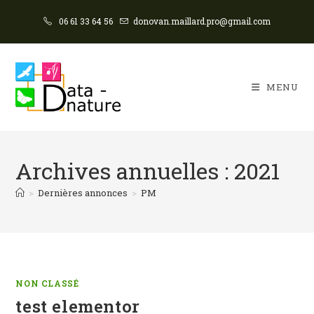
06 61 33 64 56
donovan.maillard.pro@gmail.com
MENU
Archives annuelles : 2021
>
Dernières annonces
>
PM
NON CLASSÉ
test elementor