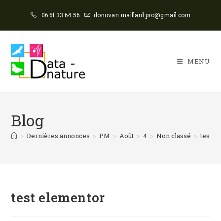
06 61 33 64 56
donovan.maillard.pro@gmail.com
MENU
Blog
>
Dernières annonces
>
PM
>
Août
>
4
>
Non classé
>
test e
test elementor