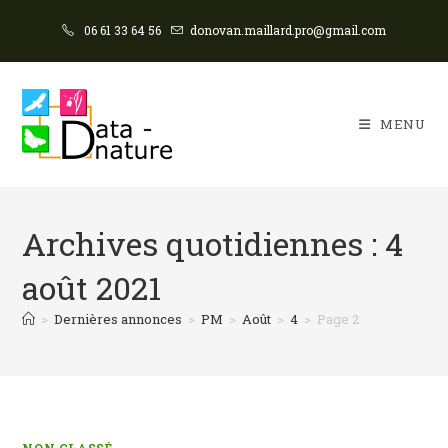
06 61 33 64 56
donovan.maillard.pro@gmail.com
MENU
Archives quotidiennes : 4
août 2021
>
Dernières annonces
>
PM
>
Août
>
4
>
Page 2